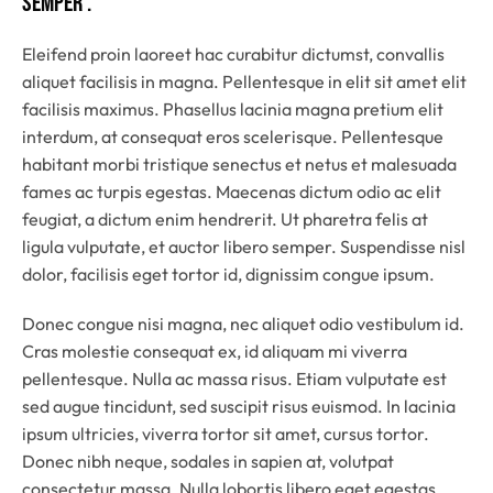
semper .
Eleifend proin laoreet hac curabitur dictumst, convallis
aliquet facilisis in magna. Pellentesque in elit sit amet elit
facilisis maximus. Phasellus lacinia magna pretium elit
interdum, at consequat eros scelerisque. Pellentesque
habitant morbi tristique senectus et netus et malesuada
fames ac turpis egestas. Maecenas dictum odio ac elit
feugiat, a dictum enim hendrerit. Ut pharetra felis at
ligula vulputate, et auctor libero semper. Suspendisse nisl
dolor, facilisis eget tortor id, dignissim congue ipsum.
Donec congue nisi magna, nec aliquet odio vestibulum id.
Cras molestie consequat ex, id aliquam mi viverra
pellentesque. Nulla ac massa risus. Etiam vulputate est
sed augue tincidunt, sed suscipit risus euismod. In lacinia
ipsum ultricies, viverra tortor sit amet, cursus tortor.
Donec nibh neque, sodales in sapien at, volutpat
consectetur massa. Nulla lobortis libero eget egestas